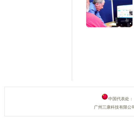
中国代表处
广州三康科技有限公司