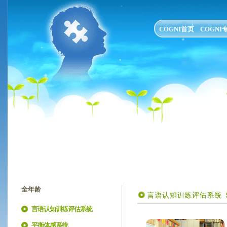
COGNI首页
COGN
全年龄
言语认知训练评估系统
平衡体感系统