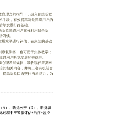
复教育理念的指导下，融入传统听觉
术手段，有效提高听觉障碍用户的
后续发展打好基础。
助听觉障碍用户充分利用残余听
听习惯。
觉发展水平进行评估，在康复的基础
个别康复训练，也可用于集体教学；
障碍用户听觉发展的特殊性。
理和心理发展规律，吸收现代康复医
治的相关内容，并将二者有机结合
、提高听觉口语交往沟通能力，为
（A）、听觉分辨（D）、听觉识
此过程中应遵循评估+治疗+监控