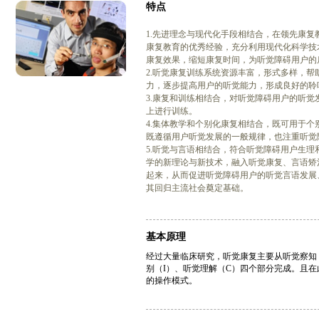
特点
1.先进理念与现代化手段相结合，在领先康
康复教育的优秀经验，充分利用现代化科学技
康复效果，缩短康复时间，为听觉障碍用户的
2.听觉康复训练系统资源丰富，形式多样，帮
力，逐步提高用户的听觉能力，形成良好的聆
3.康复和训练相结合，对听觉障碍用户的听
上进行训练。
4.集体教学和个别化康复相结合，既可用于
既遵循用户听觉发展的一般规律，也注重听觉
5.听觉与言语相结合，符合听觉障碍用户生
学的新理论与新技术，融入听觉康复、言语矫
起来，从而促进听觉障碍用户的听觉言语发展
其回归主流社会奠定基础。
基本原理
经过大量临床研究，听觉康复主要从听觉察知
别（I）、听觉理解（C）四个部分完成。且在
的操作模式。