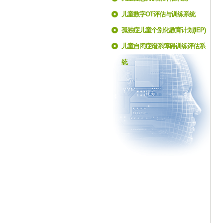
儿童数字OT评估与训练系统
孤独症儿童个别化教育计划(IEP)
训练评估系统
儿童自闭症谱系障碍训练评估系
统