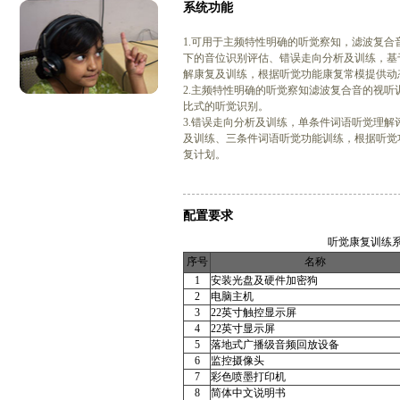
系统功能
1.可用于主频特性明确的听觉察知，滤波复
下的音位识别评估、错误走向分析及训练，基
解康复及训练，根据听觉功能康复常模提供动
2.主频特性明确的听觉察知滤波复合音的视
比式的听觉识别。
3.错误走向分析及训练，单条件词语听觉理
及训练、三条件词语听觉功能训练，根据听觉
复计划。
配置要求
听觉康复训练
序号
名称
1
安装光盘及硬件加密狗
2
电脑主机
3
22英寸触控显示屏
4
22英寸显示屏
5
落地式广播级音频回放设备
6
监控摄像头
7
彩色喷墨打印机
8
简体中文说明书