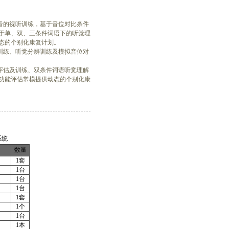
合音的视听训练，基于音位对比条件
于单、双、三条件词语下的听觉理
态的个别化康复计划。
听训练、听觉分辨训练及模拟音位对
解评估及训练、双条件词语听觉理解
功能评估常模提供动态的个别化康
系统
数量
1套
1台
1台
1台
1套
1个
1台
1本