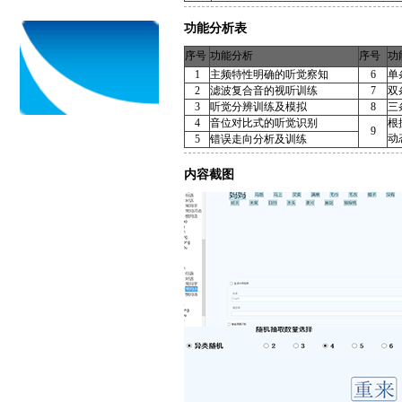
功能分析表
序号
功能分析
序号
功
1
主频特性明确的听觉察知
6
单
2
滤波复合音的视听训练
7
双
3
听觉分辨训练及模拟
8
三
4
音位对比式的听觉识别
根
9
动
5
错误走向分析及训练
内容截图