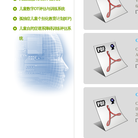
儿童数字OT评估与训练系统
[
孤独症儿童个别化教育计划(IEP)
训练评估系统
儿童自闭症谱系障碍训练评估系
统
[
D
[